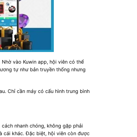
 Nhờ vào Kuwin app, hội viên có thể
 tương tự như bản truyền thống nhưng
au. Chỉ cần máy có cấu hình trung bình
ột cách nhanh chóng, không gặp phải
à cái khác. Đặc biệt, hội viên còn được