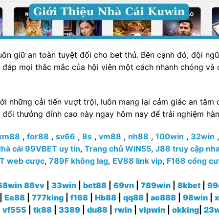
uôn giữ an toàn tuyệt đối cho bet thủ. Bên cạnh đó, đội ng
ải đáp mọi thắc mắc của hội viên một cách nhanh chóng và
với những cải tiến vượt trội, luôn mang lại cảm giác an tâm
í đổi thưởng đỉnh cao này ngay hôm nay để trải nghiệm hàng
km88
,
for88
,
sv66
,
8s
,
vm88
,
nh88
,
100win
,
32win
hà cái 99VBET uy tín
,
Trang chủ WIN55
,
J88 truy cập nh
T web cược
,
789F không lag
,
EV88 link vip
,
F168 cổng cư
68win
88vv
|
33win
|
bet88
|
69vn
|
789win
|
8kbet
|
99
|
Ee88
|
777king
|
f168
|
Hb88
|
qq88
|
ae888
|
98win
|
|
vf555
|
tk88
|
3389
|
du88
|
rwin
|
vipwin
|
okking
|
23w