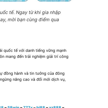
uốc tế. Ngay từ khi gia nhập
m nay, mời bạn cùng điểm qua
cái quốc tế với danh tiếng vững mạnh
ôn mang đến trải nghiệm giải trí công
sự đồng hành và tin tưởng của đông
ngừng nâng cao và đổi mới dịch vụ,
88
–
58win
–
777x
–
bj88
–
az888
–