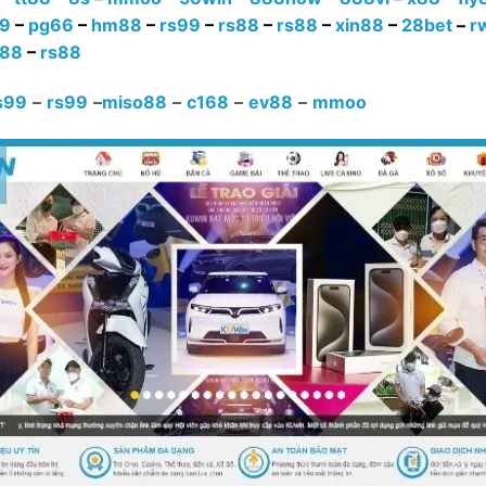
9
–
pg66
–
hm88
–
rs99
–
rs88
–
rs88
–
xin88
–
28bet
–
r
s88
–
rs88
s99
–
rs99
–
miso88
–
c168
–
ev88
–
mmoo