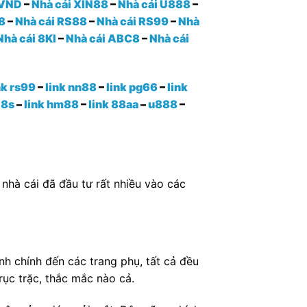
KVND
–
Nhà cái XIN88
–
Nhà cái U888
–
8
–
Nhà cái RS88
–
Nhà cái RS99
–
Nhà
Nhà cái 8KI
–
Nhà cái ABC8
–
Nhà cái
nk rs99
–
link nn88
–
link pg66
–
link
 8s
–
link hm88
–
link 88aa
–
u888
–
nhà cái đã đầu tư rất nhiều vào các
nh chính đến các trang phụ, tất cả đều
ục trặc, thắc mắc nào cả.