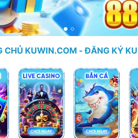
 CHỦ KUWIN.COM - ĐĂNG KÝ KU 