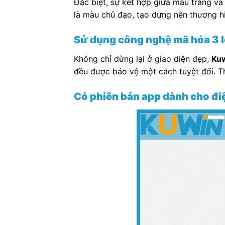
Đặc biệt, sự kết hợp giữa màu trắng v
là màu chủ đạo, tạo dựng nên thương h
Sử dụng công nghệ mã hóa 3 l
Không chỉ dừng lại ở giao diện đẹp,
Ku
đều được bảo vệ một cách tuyệt đối. Th
Có phiên bản app dành cho điện