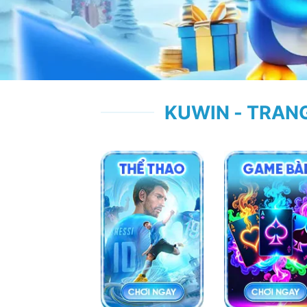
KUWIN - TRANG