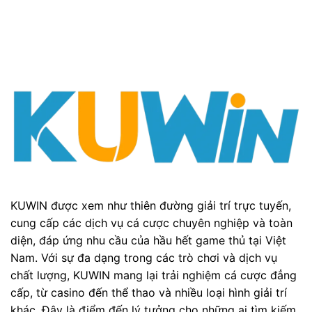
KUWIN được xem như thiên đường giải trí trực tuyến,
cung cấp các dịch vụ cá cược chuyên nghiệp và toàn
diện, đáp ứng nhu cầu của hầu hết game thủ tại Việt
Nam. Với sự đa dạng trong các trò chơi và dịch vụ
chất lượng, KUWIN mang lại trải nghiệm cá cược đẳng
cấp, từ casino đến thể thao và nhiều loại hình giải trí
khác. Đây là điểm đến lý tưởng cho những ai tìm kiếm