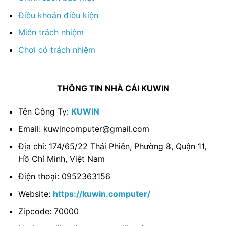
Điều khoản điều kiện
Miễn trách nhiệm
Chơi có trách nhiệm
THÔNG TIN NHÀ CÁI KUWIN
Tên Công Ty:
KUWIN
Email:
kuwincomputer@gmail.com
Địa chỉ: 174/65/22 Thái Phiên, Phường 8, Quận 11,
Hồ Chí Minh, Việt Nam
Điện thoại: 0952363156
Website:
https://kuwin.computer/
Zipcode: 70000