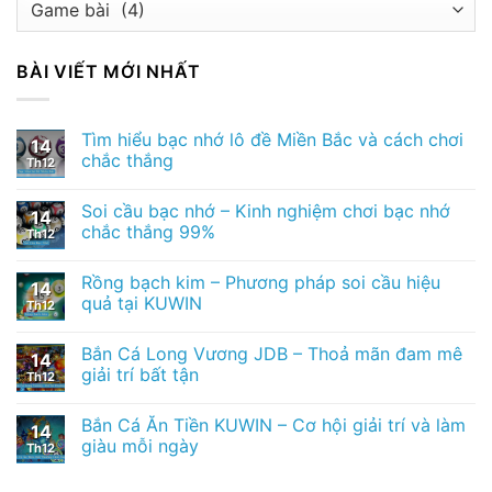
mục
BÀI VIẾT MỚI NHẤT
Tìm hiểu bạc nhớ lô đề Miền Bắc và cách chơi
14
chắc thắng
Th12
Soi cầu bạc nhớ – Kinh nghiệm chơi bạc nhớ
14
chắc thắng 99%
Th12
Rồng bạch kim – Phương pháp soi cầu hiệu
14
quả tại KUWIN
Th12
Bắn Cá Long Vương JDB – Thoả mãn đam mê
14
giải trí bất tận
Th12
Bắn Cá Ăn Tiền KUWIN – Cơ hội giải trí và làm
14
giàu mỗi ngày
Th12