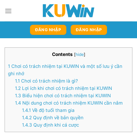
Chuyển
đến
nội
dung
ĐĂNG NHẬP
ĐĂNG NHẬP
Contents
[
hide
]
1
Chơi có trách nhiệm tại KUWIN và một số lưu ý cần
ghi nhớ
1.1
Chơi có trách nhiệm là gì?
1.2
Lợi ích khi chơi có trách nhiệm tại KUWIN
1.3
Biểu hiện chơi có trách nhiệm tại KUWIN
1.4
Nội dung chơi có trách nhiệm KUWIN cần nắm
1.4.1
Về độ tuổi tham gia
1.4.2
Quy định về bản quyền
1.4.3
Quy định khi cá cược