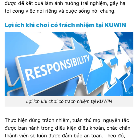
được để kết quả làm ảnh hưởng trải nghiệm, gây hại
tới công việc nói riêng và cuộc sống nói chung.
Lợi ích khi chơi có trách nhiệm tại KUWIN
Lợi ích khi chơi có trách nhiệm tại KUWIN
Thực hiện đúng trách nhiệm, tuân thủ mọi nguyên tắc
được ban hành trong điều kiện điều khoản, chắc chắn
thành viên sẽ luôn được đảm bảo an toàn. Theo đó,