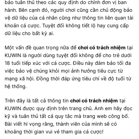
bảo tuân thủ theo các quy định do chính đơn vị ban
hành. Bên cạnh đó, người chơi cũng cần chủ động bảo
vệ dữ liệu của cá nhân cũng như thông tin liên quan tài
khoản cá cược. Tuyệt đối không tiết lộ hay cung cấp
dữ liệu cho bất kỳ ai.
Một vấn đề quan trọng nữa để
chơi có trách nhiệm
tại
KUWIN là người dùng tuyệt đối không để cho trẻ dưới
18 tuổi tiếp xúc với cá cược. Điều này đảm bảo tối đa
việc bảo vệ chúng khỏi mọi ảnh hưởng tiêu cực từ
mạng xã hội. Đồng thời đáp ứng tiêu chí về độ tuổi từ
hệ thống.
Trên đây là tất cả thông tin
chơi có trách nhiệm
tại
KUWIN được quy định trên trang chủ. Anh em hãy đọc
kỹ và tuân thủ tất cả quy tắc mà trang web công bố.
Bài viết hi vọng rằng, thành viên của mình sẽ có
khoảng thời gian vui vẻ tham gia cá cược!