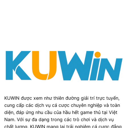
KUWIN được xem như thiên đường giải trí trực tuyến,
cung cấp các dịch vụ cá cược chuyên nghiệp và toàn
diện, đáp ứng nhu cầu của hầu hết game thủ tại Việt
Nam. Với sự đa dạng trong các trò chơi và dịch vụ
chất lượng, KUWIN mang lại trải nghiệm cá cược đẳng