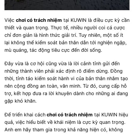
Việc
chơi có trách nhiệm
tại KUWIN là điều cực kỳ cần
thiết và quan trọng. Thực tế, nhiều người coi cá cược
chỉ đơn giản là hình thức giải trí. Tuy nhiên, một số ít
lại không thể kiểm soát bản thân dẫn tới nghiện ngập,
mù quáng, tác động tiêu cực đến đời sống.
Đây vừa là cơ hội cũng vừa là lời cảnh tỉnh gửi đến
những thành viên phải xác định rõ điểm dừng. Đồng
thời, tỉnh táo kiểm soát hành vi của bản thân nhằm tạo
nên cộng đồng an toàn, văn minh. Từ đó, cung cấp hỗ
trợ, kết hợp đưa ra lời khuyên dành cho những ai đang
gặp khó khăn.
Để triển khai cách
chơi có trách nhiệm
tại KUWIN hiệu
quả, việc hiểu biết về khái niệm là cực kỳ quan trọng.
Anh em hãy tham gia trong khả năng hiện có, không