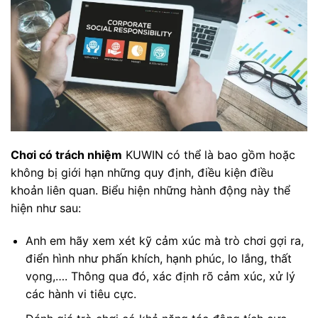
Chơi có trách nhiệm
KUWIN có thể là bao gồm hoặc
không bị giới hạn những quy định, điều kiện điều
khoản liên quan. Biểu hiện những hành động này thể
hiện như sau:
Anh em hãy xem xét kỹ cảm xúc mà trò chơi gợi ra,
điển hình như phấn khích, hạnh phúc, lo lắng, thất
vọng,…. Thông qua đó, xác định rõ cảm xúc, xử lý
các hành vi tiêu cực.