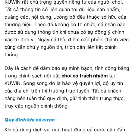
KUWIN rất chú trọng quyền riêng tư của người chơi.
Tất cả thông tin có liên quan tới dữ liệu, sản phẩm,
quảng cáo, nội dung,…công bố đều thuộc sở hữu của
thương hiệu. Theo đó không có tổ chức, cá nhân nào
được sử dụng thông tin khi chưa có sự đồng ý chính
xác từ đơn vị. Ngay cả thời điểm cấp phép, thành viên
cũng cần chú ý nguồn tin, trích dẫn liên kết chính
thống.
Đây là cách để đảm bảo sự minh bạch, tính công bằng
trong chính sách nổi bật
chơi có trách nhiệm
tại
KUWIN. Song song đó là bảo vệ quyền lợi, độ uy tín
của địa chỉ trên thị trường trực tuyến. Tất cả khách
hàng nên tuân thủ quy định, giữ tinh thần trung thực,
truy cập nguồn chính thống.
Quy định khi cá cược
Khi sử dụng dịch vụ, mọi hoạt động cá cược cần đảm