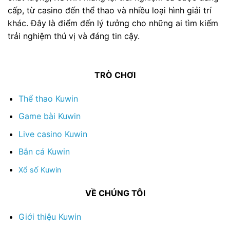
cấp, từ casino đến thể thao và nhiều loại hình giải trí
khác. Đây là điểm đến lý tưởng cho những ai tìm kiếm
trải nghiệm thú vị và đáng tin cậy.
TRÒ CHƠI
Thể thao Kuwin
Game bài Kuwin
Live casino Kuwin
Bắn cá Kuwin
Xổ số Kuwin
VỀ CHÚNG TÔI
Giới thiệu Kuwin