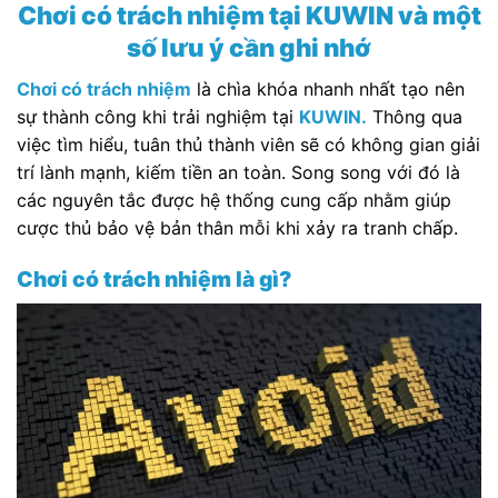
Chơi có trách nhiệm tại KUWIN và một
số lưu ý cần ghi nhớ
Chơi có trách nhiệm
là chìa khóa nhanh nhất tạo nên
sự thành công khi trải nghiệm tại
KUWIN.
Thông qua
việc tìm hiểu, tuân thủ thành viên sẽ có không gian giải
trí lành mạnh, kiếm tiền an toàn. Song song với đó là
các nguyên tắc được hệ thống cung cấp nhằm giúp
cược thủ bảo vệ bản thân mỗi khi xảy ra tranh chấp.
Chơi có trách nhiệm là gì?