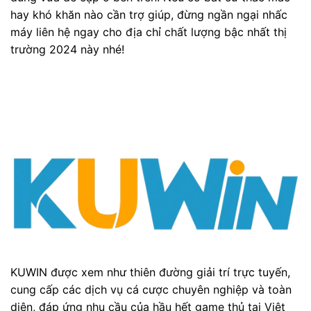
hay khó khăn nào cần trợ giúp, đừng ngần ngại nhấc
máy liên hệ ngay cho địa chỉ chất lượng bậc nhất thị
trường 2024 này nhé!
KUWIN được xem như thiên đường giải trí trực tuyến,
cung cấp các dịch vụ cá cược chuyên nghiệp và toàn
diện, đáp ứng nhu cầu của hầu hết game thủ tại Việt