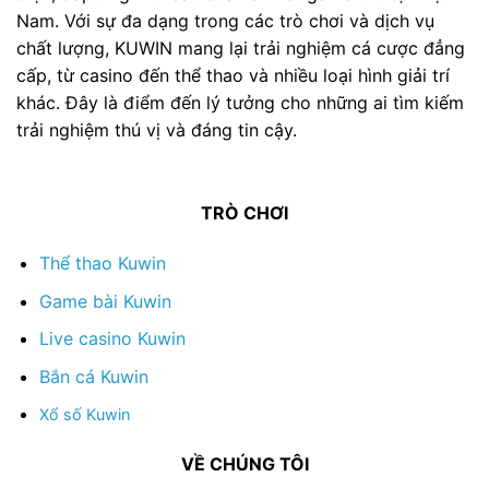
Nam. Với sự đa dạng trong các trò chơi và dịch vụ
chất lượng, KUWIN mang lại trải nghiệm cá cược đẳng
cấp, từ casino đến thể thao và nhiều loại hình giải trí
khác. Đây là điểm đến lý tưởng cho những ai tìm kiếm
trải nghiệm thú vị và đáng tin cậy.
TRÒ CHƠI
Thể thao Kuwin
Game bài Kuwin
Live casino Kuwin
Bắn cá Kuwin
Xổ số Kuwin
VỀ CHÚNG TÔI